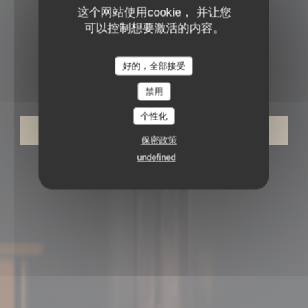
这个网站使用cookie， 并让您
可以控制想要激活的内容。
RESTAURANT, CAVE ET BAR A VINS
•
PARIS
好的，全部接受
CICCHETTI - BAR À VIN
Cicchetti - Bar à vin
禁用
个性化
预订餐位
保密政策
undefined