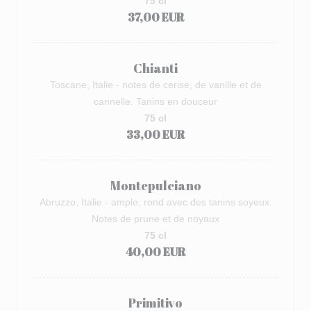
75 cl
37,00 EUR
Chianti
Toscane, Italie - notes de cerise, de vanille et de
cannelle. Tanins en douceur
75 cl
33,00 EUR
Montepulciano
Abruzzo, Italie - ample, rond avec des tanins soyeux.
Notes de prune et de noyaux
75 cl
40,00 EUR
Primitivo