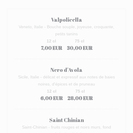
Valpolicella
Veneto, Italie - Bouche souple, joyeuse, croquante,
petits tanins
12 cl
75 cl
7,00 EUR
30,00 EUR
Nero d’Avola
Sicile, Italie - délicat et expressif aux notes de baies
noires, d'épices et de pruneau
12 cl
75 cl
6,00 EUR
28,00 EUR
Saint Chinian
Saint-Chinian - fruits rouges et noirs murs, fond