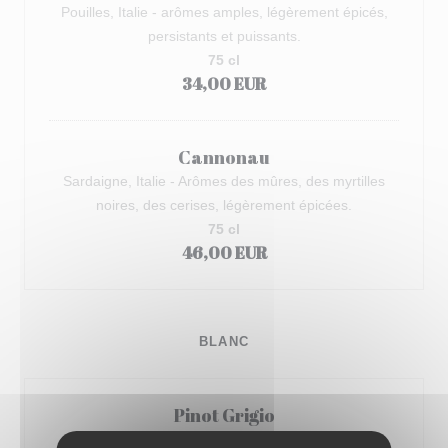
Pouilles, Italie - arômes amples, légèrement épicés,
persistants et puissants.
75 cl
34,00 EUR
Cannonau
Sardaigne, Italie - Arômes des mûres, des myrtilles
noires, des cerises, légèrement épicées.
75 cl
46,00 EUR
BLANC
Pinot Grigio
Veneto, Italie - Ronde et franche au fruité tonique