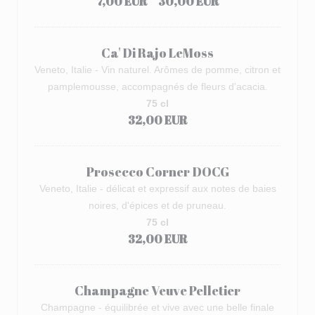
7,00 EUR
30,00 EUR
Ca' Di Rajo LeMoss
Veneto, Italie - Vin naturel. Arômes de pomme, citron et
pamplemousse, accompagnés de fleurs d'acacia.
75 cl
32,00 EUR
Prosecco Corner DOCG
Veneto, Italie - délicat et expressif aux notes de baies
noires, d'épices et de pruneau.
75 cl
32,00 EUR
Champagne Veuve Pelletier
Champagne - équilibrée et vive avec une belle finale