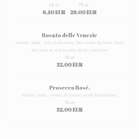
12 cl
75 cl
6,50 EUR
29,00 EUR
Rosato delle Venezie
Veneto, Italie - très fruité avec, des notes de rose, fruits
des bois et une touche de pin maritime
75 cl
32,00 EUR
Prosecco Rosé.
Veneto, Italie - notes de fraises et de framboises.
75 cl
32,00 EUR