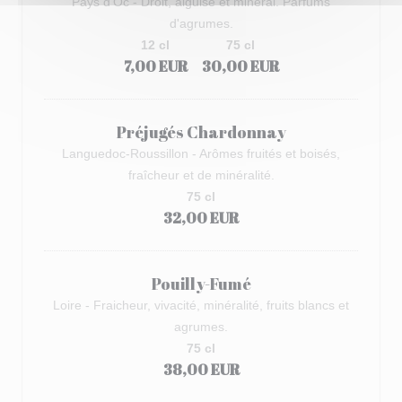
Pays d’Oc - Droit, aiguisé et minéral. Parfums
d'agrumes.
12 cl
75 cl
7,00 EUR
30,00 EUR
Préjugés Chardonnay
Languedoc-Roussillon - Arômes fruités et boisés,
fraîcheur et de minéralité.
75 cl
32,00 EUR
Pouilly-Fumé
Loire - Fraicheur, vivacité, minéralité, fruits blancs et
agrumes.
75 cl
38,00 EUR