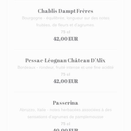
Chablis Dampt Frères
Bourgogne - équilibrée, longueur sur des notes
fruitées, de fleurs et d'agrumes.
75 cl
42,00 EUR
Pessac-Léognan Château D’Alix
Bordeaux - rondeur, fruité intense et une fine acidité
75 cl
42,00 EUR
Passerina
Abruzzo, Italie - notes herbacées associées à des
sensations d'agrumes de pamplemousse
75 cl
40,00 EUR