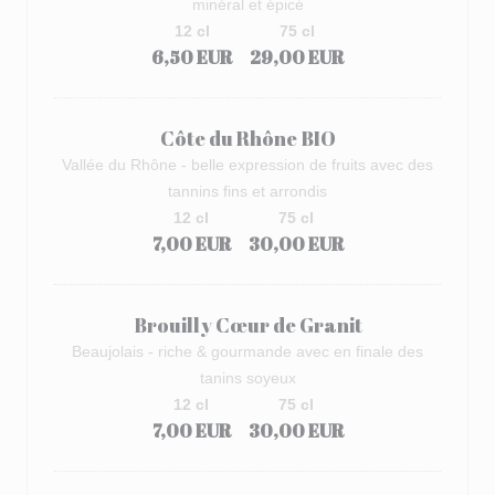
minéral et épicé
12 cl
75 cl
6,50 EUR
29,00 EUR
Côte du Rhône BIO
Vallée du Rhône - belle expression de fruits avec des
tannins fins et arrondis
12 cl
75 cl
7,00 EUR
30,00 EUR
Brouilly Cœur de Granit
Beaujolais - riche & gourmande avec en finale des
tanins soyeux
12 cl
75 cl
7,00 EUR
30,00 EUR