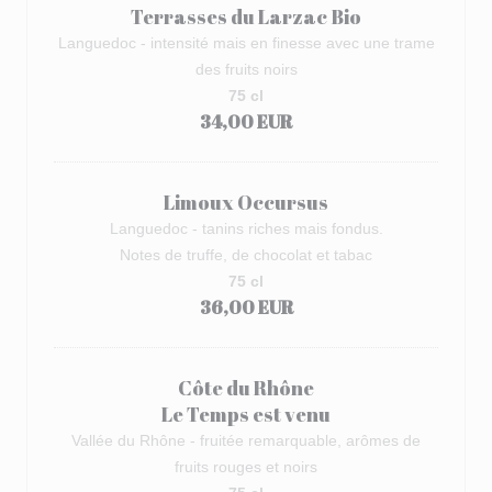
Terrasses du Larzac Bio
Languedoc - intensité mais en finesse avec une trame
des fruits noirs
75 cl
34,00 EUR
Limoux Occursus
Languedoc - tanins riches mais fondus.
Notes de truffe, de chocolat et tabac
75 cl
36,00 EUR
Côte du Rhône
Le Temps est venu
Vallée du Rhône - fruitée remarquable, arômes de
fruits rouges et noirs