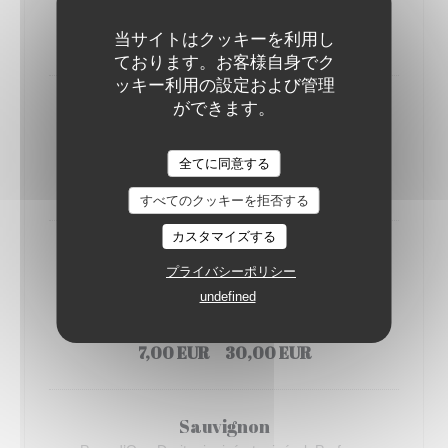
12 cl
75 cl
6,00 EUR
28,00 EUR
当サイトはクッキーを利用し
ております。お客様自身でク
ッキー利用の設定および管理
ができます。
Chardonnay
Pays d’Oc - Arômes riches, fruité
CICCHETTI - BAR À VIN
12 cl
75 cl
全てに同意する
6,00 EUR
28,00 EUR
すべてのクッキーを拒否する
カスタマイズする
Riesling BIO
プライバシーポリシー
Alsace - fraîche et suave, palette fruitée bien
undefined
aromatique
12 cl
75 cl
7,00 EUR
30,00 EUR
Sauvignon