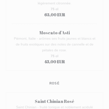
légèrement citronnée.
75 cl
65,00 EUR
Moscato d’Asti
Piémont, Italie - arômes ses fruits jaunes et blancs et
de fruits exotiques sur des notes de cannelle et de
pétales de rose.
75 cl
43,00 EUR
ROSÉ
Saint Chinian Rosé
Saint Chinian - fruité tonique et noblement acidulé