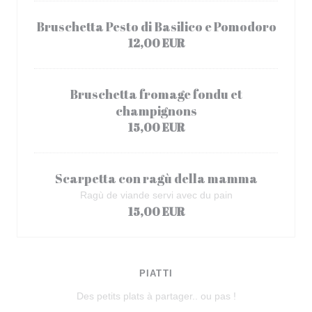
Bruschetta Pesto di Basilico e Pomodoro
12,00 EUR
Bruschetta fromage fondu et
champignons
15,00 EUR
Scarpetta con ragù della mamma
Ragù de viande servi avec du pain
15,00 EUR
PIATTI
Des petits plats à partager.. ou pas !