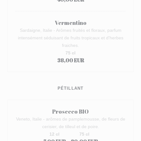
Vermentino
Sardaigne, Italie - Arômes fruités et floraux, parfum
intensément séduisant de fruits tropicaux et d'herbes
fraiches.
75 cl
38,00 EUR
PÉTILLANT
Prosecco BIO
Veneto, Italie - arômes de pamplemousse, de fleurs de
cerisier, de tilleul et de poire.
12 cl
75 cl