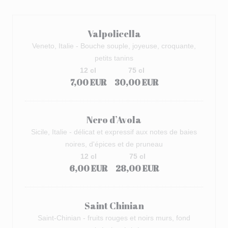
Valpolicella
Veneto, Italie - Bouche souple, joyeuse, croquante,
petits tanins
12 cl
75 cl
7,00 EUR
30,00 EUR
Nero d’Avola
Sicile, Italie - délicat et expressif aux notes de baies
noires, d'épices et de pruneau
12 cl
75 cl
6,00 EUR
28,00 EUR
Saint Chinian
Saint-Chinian - fruits rouges et noirs murs, fond