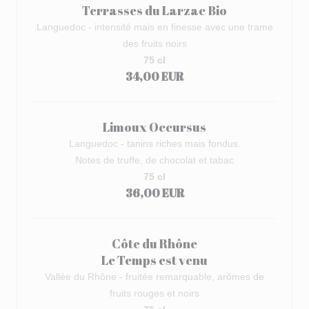
Terrasses du Larzac Bio
Languedoc - intensité mais en finesse avec une trame
des fruits noirs
75 cl
34,00 EUR
Limoux Occursus
Languedoc - tanins riches mais fondus.
Notes de truffe, de chocolat et tabac
75 cl
36,00 EUR
Côte du Rhône
Le Temps est venu
Vallée du Rhône - fruitée remarquable, arômes de
fruits rouges et noirs