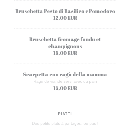
Bruschetta Pesto di Basilico e Pomodoro
12,00 EUR
Bruschetta fromage fondu et
champignons
15,00 EUR
Scarpetta con ragù della mamma
Ragù de viande servi avec du pain
15,00 EUR
PIATTI
Des petits plats à partager.. ou pas !