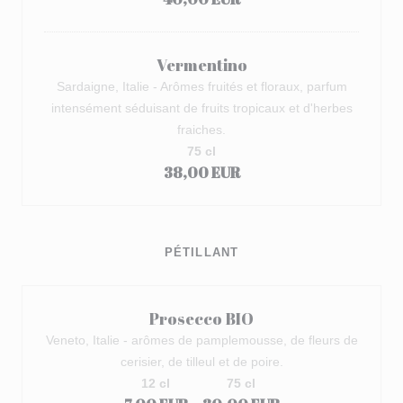
Vermentino
Sardaigne, Italie - Arômes fruités et floraux, parfum
intensément séduisant de fruits tropicaux et d'herbes
fraiches.
75 cl
38,00 EUR
PÉTILLANT
Prosecco BIO
Veneto, Italie - arômes de pamplemousse, de fleurs de
cerisier, de tilleul et de poire.
12 cl
75 cl