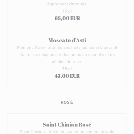
légèrement citronnée.
75 cl
65,00 EUR
Moscato d’Asti
Piémont, Italie - arômes ses fruits jaunes et blancs et
de fruits exotiques sur des notes de cannelle et de
pétales de rose.
75 cl
43,00 EUR
ROSÉ
Saint Chinian Rosé
Saint Chinian - fruité tonique et noblement acidulé