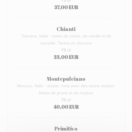
75 cl
37,00 EUR
Chianti
Toscane, Italie - notes de cerise, de vanille et de
cannelle. Tanins en douceur
75 cl
33,00 EUR
Montepulciano
Abruzzo, Italie - ample, rond avec des tanins soyeux.
Notes de prune et de noyaux
75 cl
40,00 EUR
Primitivo