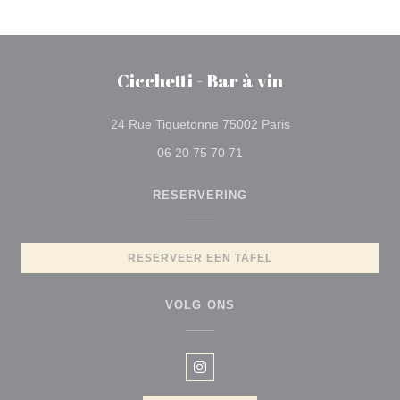
Cicchetti - Bar à vin
((opent in een nieu
24 Rue Tiquetonne 75002 Paris
06 20 75 70 71
RESERVERING
RESERVEER EEN TAFEL
VOLG ONS
Instagram ((opent in een nieuw 