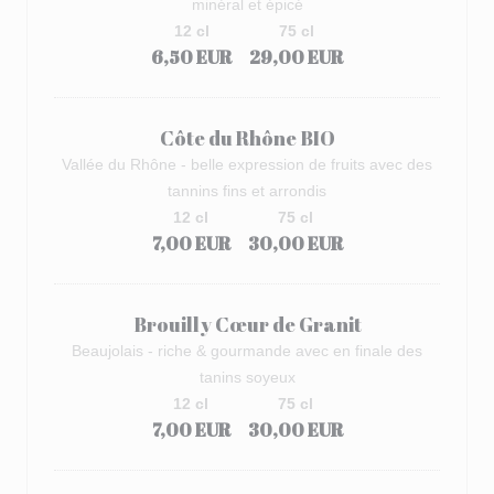
minéral et épicé
12 cl
75 cl
6,50 EUR
29,00 EUR
Côte du Rhône BIO
Vallée du Rhône - belle expression de fruits avec des
tannins fins et arrondis
12 cl
75 cl
7,00 EUR
30,00 EUR
Brouilly Cœur de Granit
Beaujolais - riche & gourmande avec en finale des
tanins soyeux
12 cl
75 cl
7,00 EUR
30,00 EUR