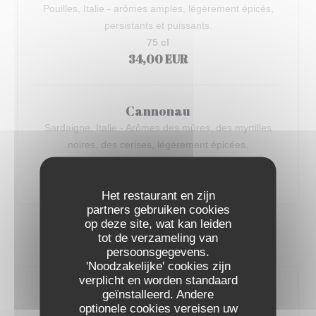
Pouilles, Italie - arômes amples, légèrement épicés,
persistants et puissants.
75 cl
34,00 EUR
Cannonau
Sardaigne, Italie - Arômes des mûres, des myrtilles
noires, des cerises, légèrement épicées.
75 cl
46,00 EUR
Het restaurant en zijn
partners gebruiken cookies
op deze site, wat kan leiden
tot de verzameling van
BLANC
persoonsgegevens.
'Noodzakelijke' cookies zijn
verplicht en worden standaard
Pinot Grigio
geïnstalleerd. Andere
optionele cookies vereisen uw
Veneto, Italie - Ronde et franche au fruité tonique