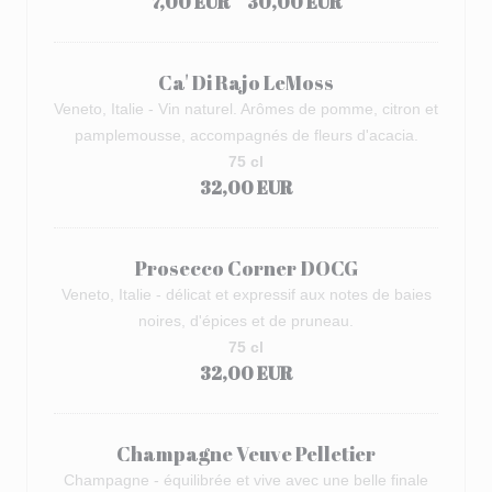
7,00 EUR
30,00 EUR
Ca' Di Rajo LeMoss
Veneto, Italie - Vin naturel. Arômes de pomme, citron et
pamplemousse, accompagnés de fleurs d'acacia.
75 cl
32,00 EUR
Prosecco Corner DOCG
Veneto, Italie - délicat et expressif aux notes de baies
noires, d'épices et de pruneau.
75 cl
32,00 EUR
Champagne Veuve Pelletier
Champagne - équilibrée et vive avec une belle finale