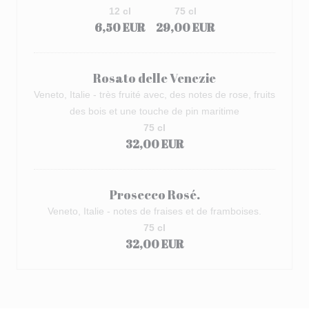
12 cl
75 cl
6,50 EUR
29,00 EUR
Rosato delle Venezie
Veneto, Italie - très fruité avec, des notes de rose, fruits
des bois et une touche de pin maritime
75 cl
32,00 EUR
Prosecco Rosé.
Veneto, Italie - notes de fraises et de framboises.
75 cl
32,00 EUR