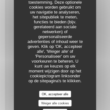
toestemming. Deze optionele
12 cl
75 cl
cookies worden gebruikt om
6,00 EUR
28,00 EUR
uw navigatie te analyseren,
het sitepubliek te meten,
functies te bieden (bijv.
gerelateerd aan sociale
Chardonnay
netwerken) of
Pays d’Oc - Arômes riches, fruité
gepersonaliseerde
12 cl
75 cl
advertenties of inhoud weer te
CICCHETTI - BAR À VIN
6,00 EUR
28,00 EUR
geven. Klik op 'OK, accepteer
alle', 'Weiger alle' of
'Personaliseer' om uw
voorkeuren te beheren. U
Riesling BIO
kunt uw keuzes op elk
Alsace - fraîche et suave, palette fruitée bien
moment wijzigen door op het
aromatique
cookiepictogram linksonder
op de sitepagina's te klikken.
12 cl
75 cl
7,00 EUR
30,00 EUR
OK, accepteer alle
Weiger alle cookies
Sauvignon