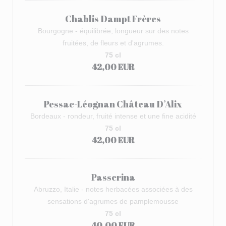
Chablis Dampt Frères
Bourgogne - équilibrée, longueur sur des notes
fruitées, de fleurs et d'agrumes.
75 cl
42,00 EUR
Pessac-Léognan Château D’Alix
Bordeaux - rondeur, fruité intense et une fine acidité
75 cl
42,00 EUR
Passerina
Abruzzo, Italie - notes herbacées associées à des
sensations d'agrumes de pamplemousse
75 cl
40,00 EUR