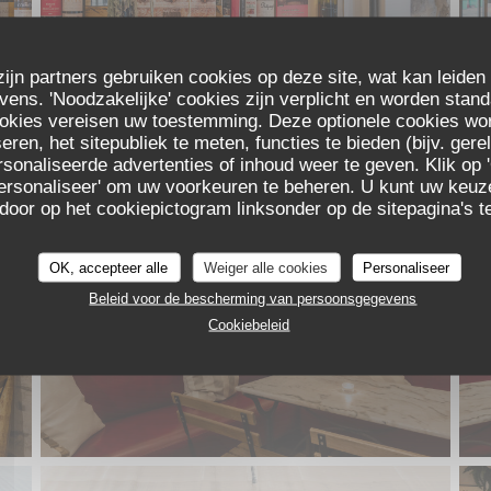
zijn partners gebruiken cookies op deze site, wat kan leiden
ns. 'Noodzakelijke' cookies zijn verplicht en worden stand
ookies vereisen uw toestemming. Deze optionele cookies wo
eren, het sitepubliek te meten, functies te bieden (bijv. ger
sonaliseerde advertenties of inhoud weer te geven. Klik op '
 'Personaliseer' om uw voorkeuren te beheren. U kunt uw keu
CICCHETTI - BAR À VIN
 door op het cookiepictogram linksonder op de sitepagina's te
OK, accepteer alle
Weiger alle cookies
Personaliseer
Beleid voor de bescherming van persoonsgegevens
Cookiebeleid